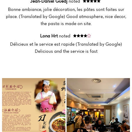
Jean-Daniel Guedj
noted
Bonne ambiance, jolie décoration, les pâtes sont faites sur
Menu
place. (Translated by Google) Good atmosphere, nice decor,
Reviews
the pasta is made on site.
Lona Hrt
noted
Délicieux et le service est rapide (Translated by Google)
Delicious and the service is fast